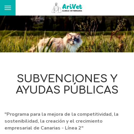
Toggle
navigation
PORTADA
ARIVET
SUBVENCIONES Y
SERVICIOS
AYUDAS PÚBLICAS
PARA TU MASCOTA
"Programa para la mejora de la competitividad, la
sostenibilidad, la creación y el crecimiento
BLOG ARIVET
empresarial de Canarias - Línea 2"