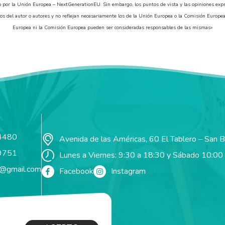
o por la Unión Europea – NextGenerationEU. Sin embargo, los puntos de vista y las opiniones exp
os del autor o autores y no reflejan necesariamente los de la Unión Europea o la Comisión Europea
Europea ni la Comisión Europea pueden ser consideradas responsables de las mismas»
4480
Avenida de las Américas, 60 El Tablero – San 
9751
Lunes a Viernes: 9:30 a 18:30 y Sábado 10:00
t@gmail.com
Facebook
Instagram