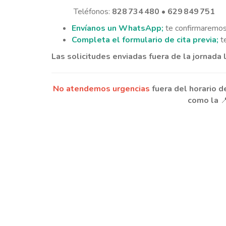
Teléfonos:
828 734 480
•
629 849 751
Envíanos un WhatsApp;
te confirmaremos 
Completa el formulario de cita previa;
t
Las solicitudes enviadas fuera de la jornada 
No
atendemos
urgencias
fuera del horario 
como la
