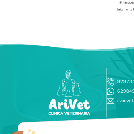
«Financiad
únicamente l
82873
62984
cvarive