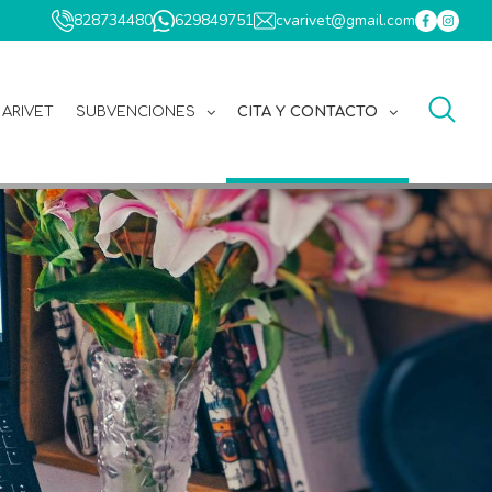
828734480
629849751
cvarivet@gmail.com
 ARIVET
SUBVENCIONES
CITA Y CONTACTO