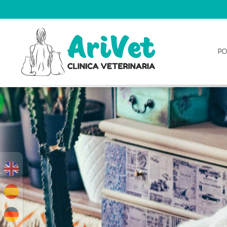
PO
PORTADA
ARIVET
SERVICIOS
PARA
TU
MASCOTA
BLOG
ARIVET
SUBVENCIONES
CITA
Y
CONTACTO