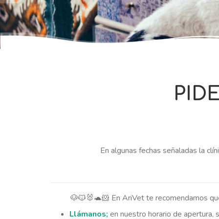
LLAMAR
AHORA
PIDE
En algunas fechas señaladas la clín
🐶🐱🐰🐢🐹 En AriVet te recomendamos q
Llámanos;
en nuestro horario de apertura, 