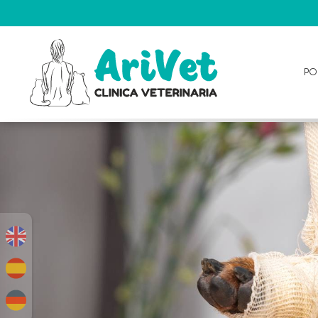
PO
PORTADA
ARIVET
SERVICIOS
PARA
TU
MASCOTA
BLOG
ARIVET
SUBVENCIONES
CITA
Y
CONTACTO