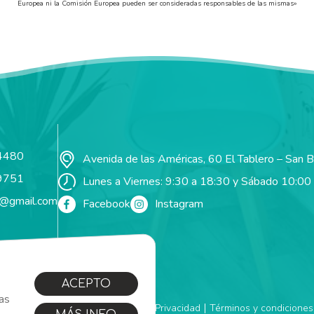
Europea ni la Comisión Europea pueden ser consideradas responsables de las mismas»
4480
Avenida de las Américas, 60 El Tablero – San 
9751
Lunes a Viernes: 9:30 a 18:30 y Sábado 10:00
t@gmail.com
Facebook
Instagram
ACEPTO
tas
|
|
|
Cookies
Aviso Legal
Política de Privacidad
Términos y condiciones