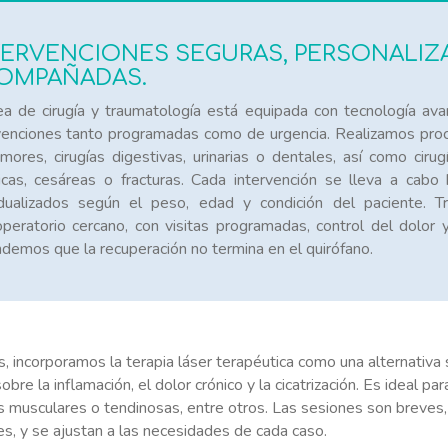
TERVENCIONES SEGURAS, PERSONALIZA
OMPAÑADAS.
ea de cirugía y traumatología está equipada con tecnología av
venciones tanto programadas como de urgencia. Realizamos proce
mores, cirugías digestivas, urinarias o dentales, así como ci
icas, cesáreas o fracturas. Cada intervención se lleva a cabo
idualizados según el peso, edad y condición del paciente. T
peratorio cercano, con visitas programadas, control del dolor 
demos que la recuperación no termina en el quirófano.
 incorporamos la terapia láser terapéutica como una alternativa s
obre la inflamación, el dolor crónico y la cicatrización. Es ideal pa
s musculares o tendinosas, entre otros. Las sesiones son breves, 
es, y se ajustan a las necesidades de cada caso.