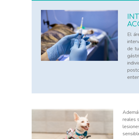
IN
AC
El ár
inter
de tu
gástr
indiv
posto
enten
Además,
reales s
lesione
sensibl