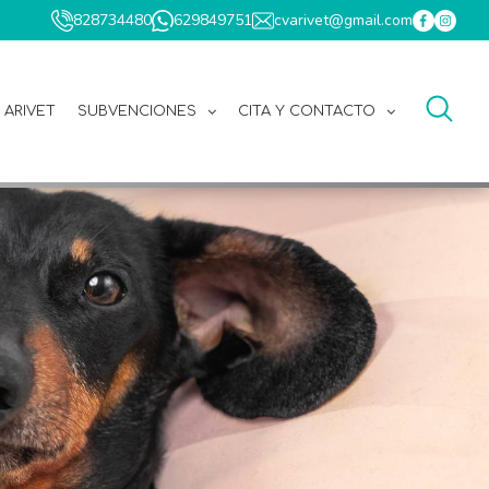
828734480
629849751
cvarivet@gmail.com
 ARIVET
SUBVENCIONES
CITA Y CONTACTO